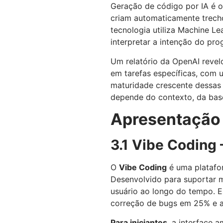
Geração de código por IA é o
criam automaticamente trecho
tecnologia utiliza Machine L
interpretar a intenção do pr
Um relatório da OpenAI reve
em tarefas específicas, com 
maturidade crescente dessas 
depende do contexto, da base
Apresentação 
3.1 Vibe Coding 
O
Vibe Coding
é uma platafor
Desenvolvido para suportar m
usuário ao longo do tempo. 
correção de bugs em 25% e a
Para iniciantes
, a interface 