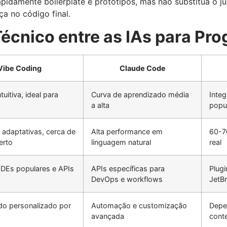
rapidamente boilerplate e protótipos, mas não substitua o j
a no código final.
écnico entre as IAs para Pr
Vibe Coding
Claude Code
ntuitiva, ideal para
Curva de aprendizado média
Integ
a alta
popu
adaptativas, cerca de
Alta performance em
60-7
erto
linguagem natural
real
IDEs populares e APIs
APIs específicas para
Plugi
DevOps e workflows
JetBr
do personalizado por
Automação e customização
Depe
avançada
cont