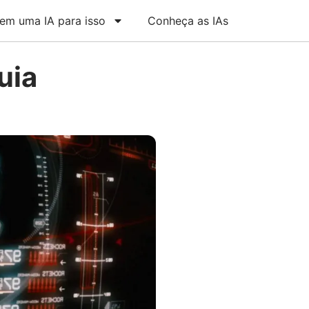
em uma IA para isso
Conheça as IAs
uia