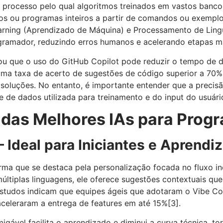
 processo pelo qual algoritmos treinados em vastos banc
s ou programas inteiros a partir de comandos ou exemplo
earning (Aprendizado de Máquina) e Processamento de Lin
ogramador, reduzindo erros humanos e acelerando etapas m
lou que o uso do GitHub Copilot pode reduzir o tempo de
uma taxa de acerto de sugestões de código superior a 70%
soluções. No entanto, é importante entender que a precis
 de dados utilizada para treinamento e do input do usuári
das Melhores IAs para Prog
– Ideal para Iniciantes e Aprend
ma que se destaca pela personalização focada no fluxo in
últiplas linguagens, ele oferece sugestões contextuais qu
Estudos indicam que equipes ágeis que adotaram o Vibe C
celeraram a entrega de features em até 15%
[3]
.
amigável facilita o aprendizado e diminui a curva técnica, 