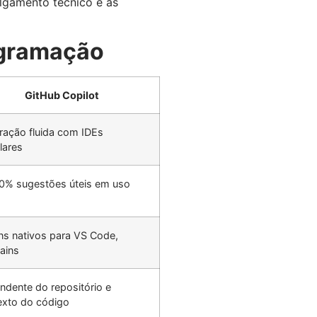
ulgamento técnico e as
ogramação
GitHub Copilot
ração fluida com IDEs
lares
0% sugestões úteis em uso
ns nativos para VS Code,
ains
ndente do repositório e
exto do código