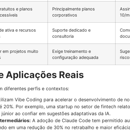
atuitos e planos
Principalmente planos
Assin
cessíveis
corporativos
10/m
e ativa e recursos
Suporte dedicado e
Comu
s
consultoria
docu
r em projetos muito
Exige treinamento e
Suge
s
configuração adequada
risc
e Aplicações Reais
 diferentes perfis e contextos:
ilizam Vibe Coding para acelerar o desenvolvimento de no
 20%. Por exemplo, uma startup no setor de fintech relato
 júnior ao confiar em sugestões adaptativas da IA.
termediários:
A adoção de Claude Code tem permitido aut
do em uma redução de 30% no retrabalho e maior eficácia