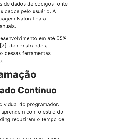
os de dados de códigos fonte
s dados pelo usuário. A
guagem Natural para
anuais.
 desenvolvimento em até 55%
[2]
, demonstrando a
ão dessas ferramentas
o.
ramação
izado Contínuo
dividual do programador.
e aprendem com o estilo do
oding reduziram o tempo de
tornando-o ideal para quem