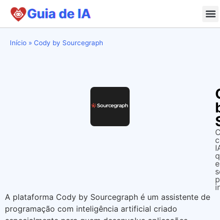
Início
»
Cody by Sourcegraph
C
I
q
e
s
p
i
A plataforma Cody by Sourcegraph é um assistente de
programação com inteligência artificial criado