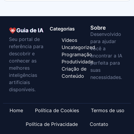
Sobre
Categorias
Desenvolvido
Seu portal de
Vídeos
para ajudar
referência para
Uncategorized
você a
descobrir e
Programação
encontrar a IA
conhecer as
Produtividade
perfeita para
melhores
Criação de
suas
inteligências
Conteúdo
necessidades.
artificiais
disponíveis.
Home
Política de Cookies
Termos de uso
Política de Privacidade
Contato