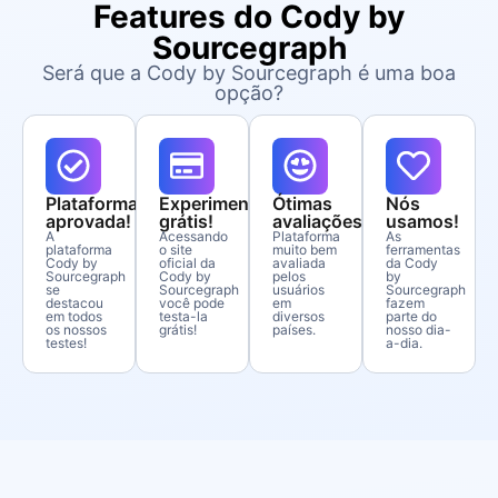
Features do Cody by
Sourcegraph
Será que a Cody by Sourcegraph é uma boa
opção?
Plataforma
Experimente
Ótimas
Nós
aprovada!
grátis!
avaliações!
usamos!
A
Acessando
Plataforma
As
plataforma
o site
muito bem
ferramentas
Cody by
oficial da
avaliada
da Cody
Sourcegraph
Cody by
pelos
by
se
Sourcegraph
usuários
Sourcegraph
destacou
você pode
em
fazem
em todos
testa-la
diversos
parte do
os nossos
grátis!
países.
nosso dia-
testes!
a-dia.