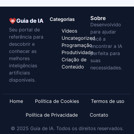
Sobre
Categorias
Desenvolvido
Seu portal de
Vídeos
para ajudar
referência para
Uncategorized
você a
descobrir e
Programação
encontrar a IA
conhecer as
Produtividade
perfeita para
melhores
Criação de
suas
inteligências
Conteúdo
necessidades.
artificiais
disponíveis.
Home
Política de Cookies
Termos de uso
Política de Privacidade
Contato
© 2025 Guia de IA. Todos os direitos reservados.