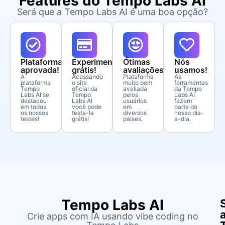
Features do Tempo Labs AI
Será que a Tempo Labs AI é uma boa opção?
Plataforma
Experimente
Ótimas
Nós
aprovada!
grátis!
avaliações!
usamos!
A
Acessando
Plataforma
As
plataforma
o site
muito bem
ferramentas
Tempo
oficial da
avaliada
da Tempo
Labs AI se
Tempo
pelos
Labs AI
destacou
Labs AI
usuários
fazem
em todos
você pode
em
parte do
os nossos
testa-la
diversos
nosso dia-
testes!
grátis!
países.
a-dia.
Tempo Labs AI
Crie apps com IA usando vibe coding no