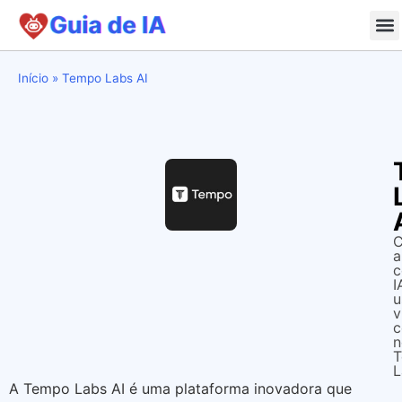
Início
»
Tempo Labs AI
C
a
I
u
v
c
n
L
A Tempo Labs AI é uma plataforma inovadora que