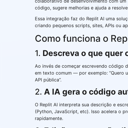
colaborativo de desenvolvimento com um a
código, sugere melhorias e ajuda a resolve
Essa integração faz do Replit AI uma sol
criando pequenos scripts, sites, APIs ou a
Como funciona o Repl
1.
Descreva o que quer 
Ao invés de começar escrevendo código do
em texto comum — por exemplo: “Quero um
API pública”.
2.
A IA gera o código 
O Replit AI interpreta sua descrição e es
(Python, JavaScript, etc). Isso acelera o p
rapidamente.