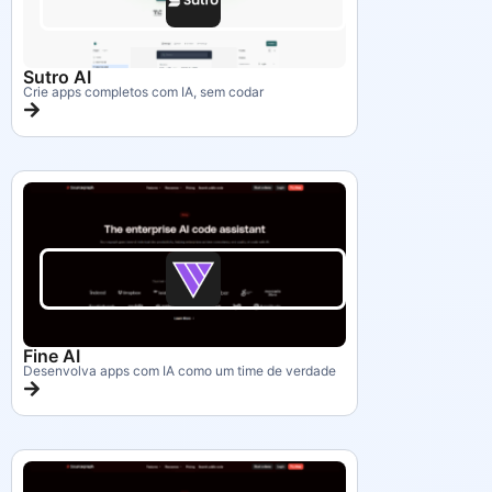
Sutro AI
Crie apps completos com IA, sem codar
Fine AI
Desenvolva apps com IA como um time de verdade