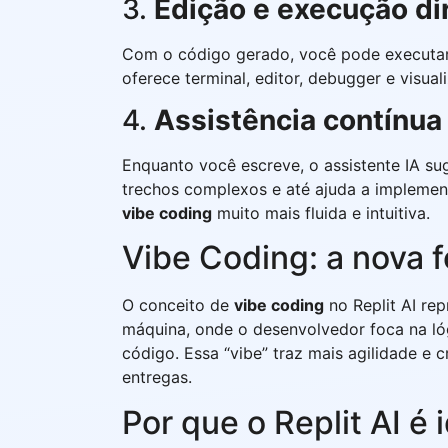
3.
Edição e execução di
Com o código gerado, você pode executar 
oferece terminal, editor, debugger e visua
4.
Assistência contínua
Enquanto você escreve, o assistente IA sug
trechos complexos e até ajuda a implemen
vibe coding
muito mais fluida e intuitiva.
Vibe Coding: a nova 
O conceito de
vibe coding
no Replit AI re
máquina, onde o desenvolvedor foca na lóg
código. Essa “vibe” traz mais agilidade e 
entregas.
Por que o Replit AI é