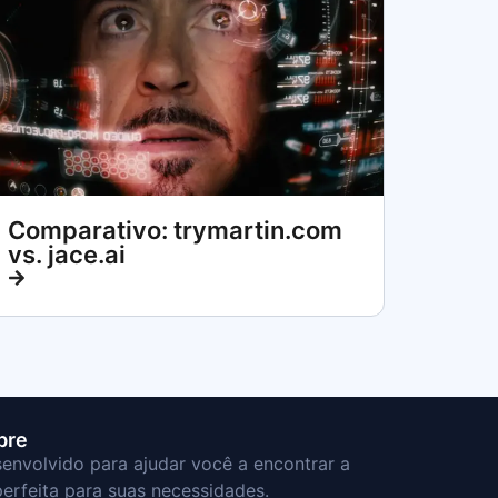
Comparativo: trymartin.com
vs. jace.ai
bre
envolvido para ajudar você a encontrar a
perfeita para suas necessidades.