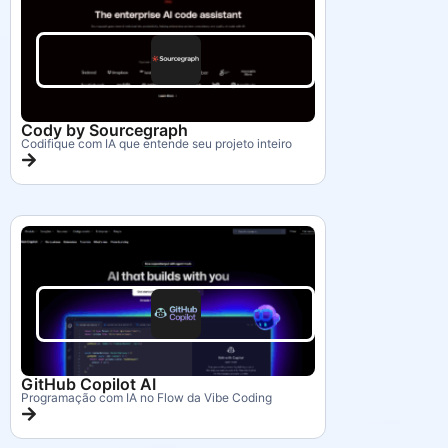
Cody by Sourcegraph
Codifique com IA que entende seu projeto inteiro
GitHub Copilot AI
Programação com IA no Flow da Vibe Coding