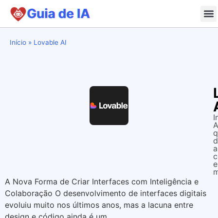
Início
»
Lovable AI
I
A
q
d
a
c
m
A Nova Forma de Criar Interfaces com Inteligência e
Colaboração O desenvolvimento de interfaces digitais
evoluiu muito nos últimos anos, mas a lacuna entre
design e código ainda é um