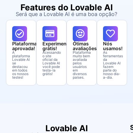
Features do Lovable AI
Será que a Lovable AI é uma boa opção?
Plataforma
Experimente
Ótimas
Nós
aprovada!
grátis!
avaliações!
usamos!
A
Acessando
Plataforma
As
plataforma
o site
muito bem
ferramentas
Lovable AI
oficial da
avaliada
da
se
Lovable AI
pelos
Lovable AI
destacou
você pode
usuários
fazem
em todos
testa-la
em
parte do
os nossos
grátis!
diversos
nosso dia-
testes!
países.
a-dia.
Lovable AI