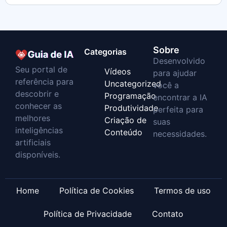
Sobre
Categorias
Desenvolvido
Seu portal de
Vídeos
para ajudar
referência para
Uncategorized
você a
descobrir e
Programação
encontrar a IA
conhecer as
Produtividade
perfeita para
melhores
Criação de
suas
inteligências
Conteúdo
necessidades.
artificiais
disponíveis.
Home
Política de Cookies
Termos de uso
Política de Privacidade
Contato