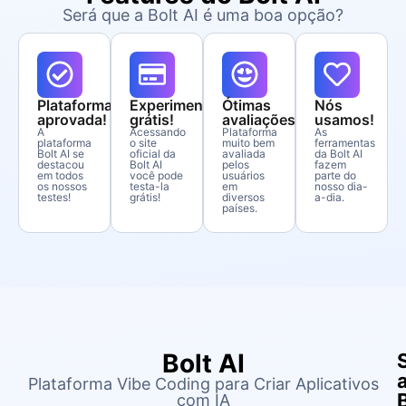
Será que a Bolt AI é uma boa opção?
Plataforma
Experimente
Ótimas
Nós
aprovada!
grátis!
avaliações!
usamos!
A
Acessando
Plataforma
As
plataforma
o site
muito bem
ferramentas
Bolt AI se
oficial da
avaliada
da Bolt AI
destacou
Bolt AI
pelos
fazem
em todos
você pode
usuários
parte do
os nossos
testa-la
em
nosso dia-
testes!
grátis!
diversos
a-dia.
países.
Bolt AI
Plataforma Vibe Coding para Criar Aplicativos
com IA