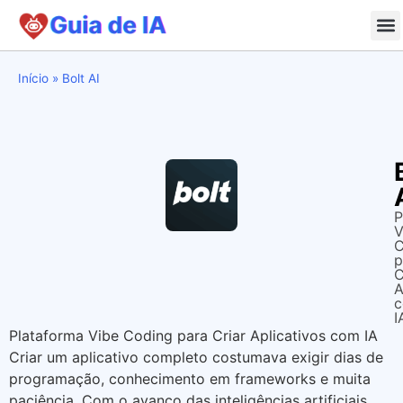
Início
»
Bolt AI
P
V
C
p
C
A
I
Plataforma Vibe Coding para Criar Aplicativos com IA
Criar um aplicativo completo costumava exigir dias de
programação, conhecimento em frameworks e muita
paciência. Com o avanço das inteligências artificiais,