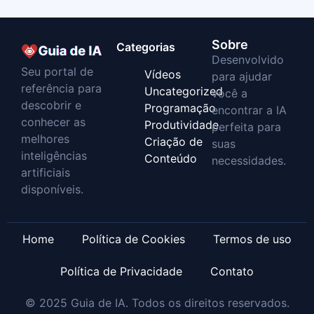
Sobre
Categorias
Desenvolvido
Seu portal de
Vídeos
para ajudar
referência para
Uncategorized
você a
descobrir e
Programação
encontrar a IA
conhecer as
Produtividade
perfeita para
melhores
Criação de
suas
inteligências
Conteúdo
necessidades.
artificiais
disponíveis.
Home
Política de Cookies
Termos de uso
Política de Privacidade
Contato
© 2025 Guia de IA. Todos os direitos reservados.